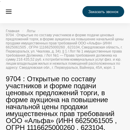
Заказать звонок
Главная
Лоты
9704 : Открытые по составу участников и форме подачи ценовых
предложений торги, в форме аукциона на повышение начальной цены
продажи имущественных прав требований ООО «Альфа» (ИНН
6625061505 , ОГРН 1116625000260 , 623104, Свердловская область, г.
Первоуральск, ул. Чкалова, д. 34). || 1 / Лот № 1 имущественные права
требования Должника. / Лот №1 — Права требования должника на
сумму 216 435,52 руб. к потребителям коммунальных услуг физ. и юр.
лицам владельцам жилых и нежилых помещений расположенных по
адресу: Свердловская обл., г. Первоуральск, Вайнера, 45А, корп. 1
9704 : Открытые по составу
участников и форме подачи
ценовых предложений торги, в
форме аукциона на повышение
начальной цены продажи
имущественных прав требований
ООО «Альфа» (ИНН 6625061505 ,
ОГРН 1116625000260 , 623104,