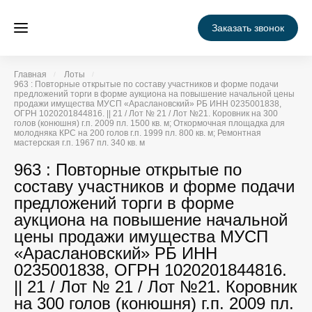
Заказать звонок
Главная
Лоты
963 : Повторные открытые по составу участников и форме подачи
предложений торги в форме аукциона на повышение начальной цены
продажи имущества МУСП «Араслановский» РБ ИНН 0235001838,
ОГРН 1020201844816. || 21 / Лот № 21 / Лот №21. Коровник на 300
голов (конюшня) г.п. 2009 пл. 1500 кв. м; Откормочная площадка для
молодняка КРС на 200 голов г.п. 1999 пл. 800 кв. м; Ремонтная
мастерская г.п. 1967 пл. 340 кв. м
963 : Повторные открытые по
составу участников и форме подачи
предложений торги в форме
аукциона на повышение начальной
цены продажи имущества МУСП
«Араслановский» РБ ИНН
0235001838, ОГРН 1020201844816.
|| 21 / Лот № 21 / Лот №21. Коровник
на 300 голов (конюшня) г.п. 2009 пл.