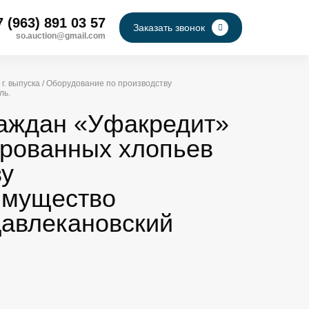
7 (963) 891 03 57
Заказать звонок
so.auction@gmail.com
г. выпуска / Оборудование по производству
ль.
раждан «Уфакредит»
зированных хлопьев
ву
 Имущество
Давлекановский