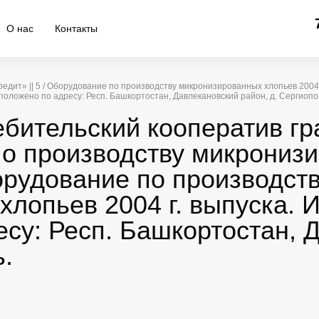
О нас
Контакты
едит» || 5 / Оборудование по производству микронизированных хлопьев 2004 
положено по адресу: Респ. Башкортостан, Давлекановский район, д. Сергиопо
ребительский кооператив г
 по производству микрони
борудование по производст
хлопьев 2004 г. выпуска.
су: Респ. Башкортостан, 
ь.