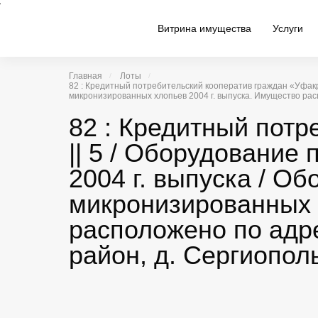
Витрина имущества
Услуги
Главная
Лоты
82 : Кредитный потребительский кооператив граждан «Уфакр
микронизированных хлопьев 2004 г. выпуска. Имущество рас
82 : Кредитный пот
|| 5 / Оборудование
2004 г. выпуска / О
микронизированных 
расположено по адре
район, д. Сергиопол