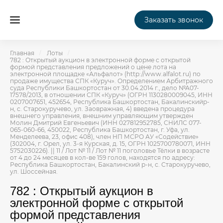
Заказать звонок
Главная
Лоты
782 : Открытый аукцион в электронной форме с открытой
формой представления предложений о цене лота на
электронной площадке «Альфалот» (http://www.alfalot.ru) по
продаже имущества СПК «Куруч». Определением Арбитражного
суда Республики Башкортостан от 30.04.2014 г., дело №А07-
17578/2013, в отношении СПК «Куруч» (ОГРН 1130280009045, ИНН
0207007651, 452654, Республика Башкортостан, Бакалинскийр-
н, с. Старокуручево, ул. Заовражная, 4) введена процедура
внешнего управления, внешним управляющим утвержден
Молин Дмитрий Евгеньевич (ИНН 027812952785, СНИЛС 077-
065-060-66, 450022, Республика Башкортостан, г. Уфа, ул.
Менделеева, 23, офис 408), член НП МСРО АУ «Содействие»
(302004, г. Орел, ул. 3-я Курская, д. 15, ОГРН 1025700780071, ИНН
5752030226). || 11 / Лот № 11 / Лот № 11 поголовье Тёлки в возрасте
от 4 до 24 месяцев в кол-ве 159 голов, находятся по адресу:
Республика Башкортостан, Бакалинский р-н, с. Старокуручево,
ул. Шоссейная.
782 : Открытый аукцион в
электронной форме с открытой
формой представления