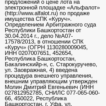
предложений о цене лота на
электронной площадке «Альфалот»
(http://www.alfalot.ru) по продаже
имущества СПК «Куруч».
Определением Арбитражного суда
Республики Башкортостан от
30.04.2014 г., дело №А07-
17578/2013, в отношении СПК
«Куруч» (ОГРН 1130280009045,
ИНН 0207007651, 452654,
Республика Башкортостан,
Бакалинскийр-н, с. Старокуручево,
ул. Заовражная, 4) введена
процедура внешнего управления,
внешним управляющим утвержден
Молин Дмитрий Евгеньевич (ИНН
027812952785, СНИЛС 077-065-060-
66, 450022, Республика
Башкортостан, г. Уфа, ул.