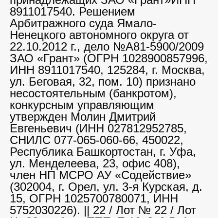
8911017540. Решением
Арбитражного суда Ямало-
Ненецкого автономного округа от
22.10.2012 г., дело №А81-5900/2009
ЗАО «Грант» (ОГРН 1028900857996,
ИНН 8911017540, 125284, г. Москва,
ул. Беговая, 32, пом. 10) признано
несостоятельным (банкротом),
конкурсным управляющим
утвержден Молин Дмитрий
Евгеньевич (ИНН 027812952785,
СНИЛС 077-065-060-66, 450022,
Республика Башкортостан, г. Уфа,
ул. Менделеева, 23, офис 408),
член НП МСРО АУ «Содействие»
(302004, г. Орел, ул. 3-я Курская, д.
15, ОГРН 1025700780071, ИНН
5752030226). || 22 / Лот № 22 / Лот