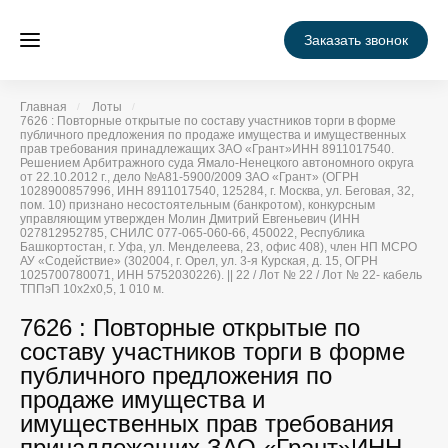
Заказать звонок
Главная
Лоты
7626 : Повторные открытые по составу участников торги в форме
публичного предложения по продаже имущества и имущественных
прав требования принадлежащих ЗАО «Грант»ИНН 8911017540.
Решением Арбитражного суда Ямало-Ненецкого автономного округа
от 22.10.2012 г., дело №А81-5900/2009 ЗАО «Грант» (ОГРН
1028900857996, ИНН 8911017540, 125284, г. Москва, ул. Беговая, 32,
пом. 10) признано несостоятельным (банкротом), конкурсным
управляющим утвержден Молин Дмитрий Евгеньевич (ИНН
027812952785, СНИЛС 077-065-060-66, 450022, Республика
Башкортостан, г. Уфа, ул. Менделеева, 23, офис 408), член НП МСРО
АУ «Содействие» (302004, г. Орел, ул. 3-я Курская, д. 15, ОГРН
1025700780071, ИНН 5752030226). || 22 / Лот № 22 / Лот № 22- кабель
ТППэП 10х2х0,5, 1 010 м.
7626 : Повторные открытые по
составу участников торги в форме
публичного предложения по
продаже имущества и
имущественных прав требования
принадлежащих ЗАО «Грант»ИНН