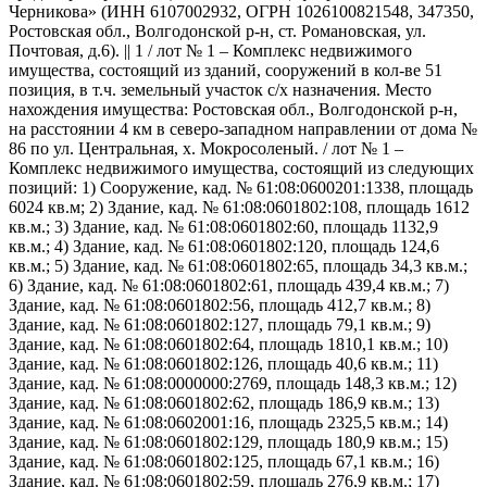
Черникова» (ИНН 6107002932, ОГРН 1026100821548, 347350,
Ростовская обл., Волгодонской р-н, ст. Романовская, ул.
Почтовая, д.6). || 1 / лот № 1 – Комплекс недвижимого
имущества, состоящий из зданий, сооружений в кол-ве 51
позиция, в т.ч. земельный участок с/х назначения. Место
нахождения имущества: Ростовская обл., Волгодонской р-н,
на расстоянии 4 км в северо-западном направлении от дома №
86 по ул. Центральная, х. Мокросоленый. / лот № 1 –
Комплекс недвижимого имущества, состоящий из следующих
позиций: 1) Сооружение, кад. № 61:08:0600201:1338, площадь
6024 кв.м; 2) Здание, кад. № 61:08:0601802:108, площадь 1612
кв.м.; 3) Здание, кад. № 61:08:0601802:60, площадь 1132,9
кв.м.; 4) Здание, кад. № 61:08:0601802:120, площадь 124,6
кв.м.; 5) Здание, кад. № 61:08:0601802:65, площадь 34,3 кв.м.;
6) Здание, кад. № 61:08:0601802:61, площадь 439,4 кв.м.; 7)
Здание, кад. № 61:08:0601802:56, площадь 412,7 кв.м.; 8)
Здание, кад. № 61:08:0601802:127, площадь 79,1 кв.м.; 9)
Здание, кад. № 61:08:0601802:64, площадь 1810,1 кв.м.; 10)
Здание, кад. № 61:08:0601802:126, площадь 40,6 кв.м.; 11)
Здание, кад. № 61:08:0000000:2769, площадь 148,3 кв.м.; 12)
Здание, кад. № 61:08:0601802:62, площадь 186,9 кв.м.; 13)
Здание, кад. № 61:08:0602001:16, площадь 2325,5 кв.м.; 14)
Здание, кад. № 61:08:0601802:129, площадь 180,9 кв.м.; 15)
Здание, кад. № 61:08:0601802:125, площадь 67,1 кв.м.; 16)
Здание, кад. № 61:08:0601802:59, площадь 276,9 кв.м.; 17)