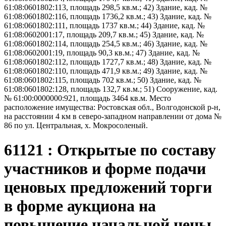
61:08:0601802:113, площадь 298,5 кв.м.; 42) Здание, кад. №
61:08:0601802:116, площадь 1736,2 кв.м.; 43) Здание, кад. №
61:08:0601802:111, площадь 1737 кв.м.; 44) Здание, кад. №
61:08:0602001:17, площадь 209,7 кв.м.; 45) Здание, кад. №
61:08:0601802:114, площадь 254,5 кв.м.; 46) Здание, кад. №
61:08:0602001:19, площадь 90,3 кв.м.; 47) Здание, кад. №
61:08:0601802:112, площадь 1727,7 кв.м.; 48) Здание, кад. №
61:08:0601802:110, площадь 471,9 кв.м.; 49) Здание, кад. №
61:08:0601802:115, площадь 702 кв.м.; 50) Здание, кад. №
61:08:0601802:128, площадь 132,7 кв.м.; 51) Сооружение, кад.
№ 61:00:0000000:921, площадь 3464 кв.м. Место
расположение имущества: Ростовская обл., Волгодонской р-н,
на расстоянии 4 км в северо-западном направлении от дома №
86 по ул. Центральная, х. Мокросоленый.
61121 : Открытые по составу
участников и форме подачи
ценовых предложений торги
в форме аукциона на
повышение начальной цены