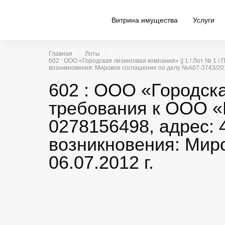
Витрина имущества
Услуги
Главная
Лоты
602 : ООО «Городская лизинговая компания» || 1 / Лот № 1 /
возникновения: Мировое соглашение по делу №А07-3743/2012
602 : ООО «Городска
требования к ООО «
0278156498, адрес: 4
возникновения: Мир
06.07.2012 г.