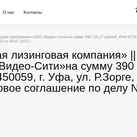
О нас
Контакты
 Право требования к ООО «Видео-Сити»на сумму 390 725,27 рублей. ИНН 02781564
 от 06.07.2012 г.
я лизинговая компания» || 
Видео-Сити»на сумму 390 
50059, г. Уфа, ул. Р.Зорге,
овое соглашение по делу 