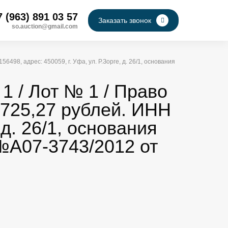
7 (963) 891 03 57
Заказать звонок
so.auction@gmail.com
98, адрес: 450059, г. Уфа, ул. Р.Зорге, д. 26/1, основания
1 / Лот № 1 / Право
725,27 рублей. ИНН
 д. 26/1, основания
№А07-3743/2012 от