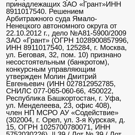
принадлежащих ЗАО «Грант»ИНН
8911017540. Решением
Арбитражного суда Ямало-
Ненецкого автономного округа от
22.10.2012 г., дело №А81-5900/2009
ЗАО «Грант» (ОГРН 1028900857996,
ИНН 8911017540, 125284, г. Москва,
ул. Беговая, 32, пом. 10) признано
несостоятельным (банкротом),
конкурсным управляющим
утвержден Молин Дмитрий
Евгеньевич (ИНН 027812952785,
СНИЛС 077-065-060-66, 450022,
Республика Башкортостан, г. Уфа,
ул. Менделеева, 23, офис 408),
член НП МСРО АУ «Содействие»
(302004, г. Орел, ул. 3-я Курская, д.
15, ОГРН 1025700780071, ИНН
5752030226). || 39 / Лот № 39 / Лот