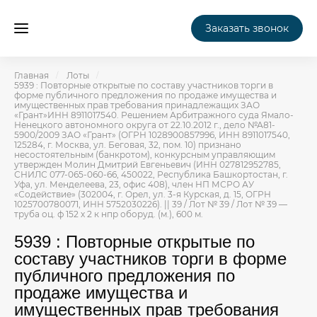
Заказать звонок
Главная
Лоты
5939 : Повторные открытые по составу участников торги в
форме публичного предложения по продаже имущества и
имущественных прав требования принадлежащих ЗАО
«Грант»ИНН 8911017540. Решением Арбитражного суда Ямало-
Ненецкого автономного округа от 22.10.2012 г., дело №А81-
5900/2009 ЗАО «Грант» (ОГРН 1028900857996, ИНН 8911017540,
125284, г. Москва, ул. Беговая, 32, пом. 10) признано
несостоятельным (банкротом), конкурсным управляющим
утвержден Молин Дмитрий Евгеньевич (ИНН 027812952785,
СНИЛС 077-065-060-66, 450022, Республика Башкортостан, г.
Уфа, ул. Менделеева, 23, офис 408), член НП МСРО АУ
«Содействие» (302004, г. Орел, ул. 3-я Курская, д. 15, ОГРН
1025700780071, ИНН 5752030226). || 39 / Лот № 39 / Лот № 39 —
труба оц. ф 152 х 2 к нпр оборуд. (м.), 600 м.
5939 : Повторные открытые по
составу участников торги в форме
публичного предложения по
продаже имущества и
имущественных прав требования