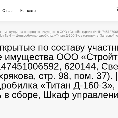
О нас
Контакты
в форме аукциона по продаже имущества ООО «Стройтэкурал» (ИНН 745137066
№ 4 / Лот № 4 — Центробежная дробилка «Титан Д-160-3», в комплекте: Запасной
ткрытые по составу участн
е имущества ООО «Стройт
7451006592, 620144, Свер
рякова, стр. 98, пом. 37). 
обилка «Титан Д-160-3», 
ь в сборе, Шкаф управлени