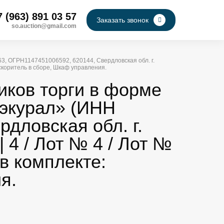
7 (963) 891 03 57
Заказать звонок
so.auction@gmail.com
3, ОГРН1147451006592, 620144, Свердловская обл. г.
 ускоритель в сборе, Шкаф управления.
иков торги в форме
экурал» (ИНН
дловская обл. г.
|| 4 / Лот № 4 / Лот №
в комплекте:
я.