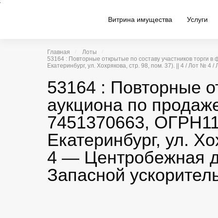
Витрина имущества
Услуги
Главная
Лоты
53164 : Повторные открытые по составу участников торги 
Екатеринбург, ул. Хохрякова, стр. 98, пом. 37). || 4 / Лот 
53164 : Повторные о
аукциона по продаж
7451370663, ОГРН114
Екатеринбург, ул. Хох
4 — Центробежная др
Запасной ускорител