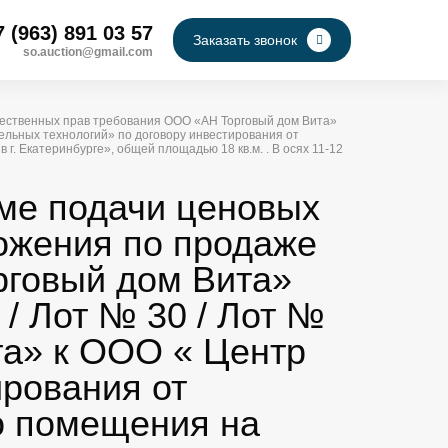
7 (963) 891 03 57
Заказать звонок
so.auction@gmail.com
щественных прав требования ООО «АН Торговый дом Вита»
ельных технологий» по договору инвестирования от
г. Екатеринбурге», общей площадью 18 кв.м. . В осях 11-12
рме подачи ценовых
ожения по продаже
говый дом Вита»
 / Лот № 30 / Лот №
а» к ООО « Центр
ирования от
о помещения на