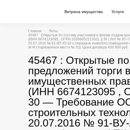
Витрина имущества
Услуги
Главная
Лоты
45467 : Открытые по составу участников и форме подачи 
(ИНН 6674123095 , ОГРН 1036605221333). || 30 / Лот № 30 
20.07.2016 № 91-ВУ-/О-16 о передаче нежилого помещения на
Ж-И ( парковочное место № 33). Цена договора 450 000 руб.
45467 : Открытые по
предложений торги 
имущественных прав
(ИНН 6674123095 , О
30 — Требование ОО
строительных технол
20.07.2016 № 91-ВУ