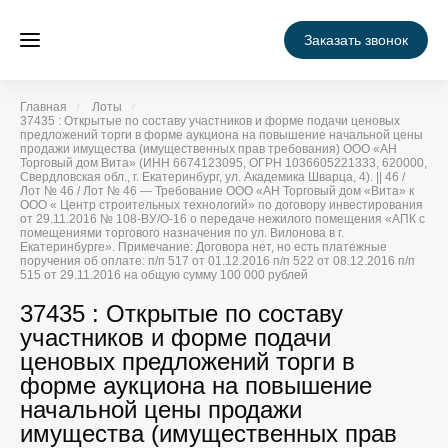
Заказать звонок
Главная
Лоты
37435 : Открытые по составу участников и форме подачи ценовых
предложений торги в форме аукциона на повышение начальной цены
продажи имущества (имущественных прав требования) ООО «АН
Торговый дом Вита» (ИНН 6674123095, ОГРН 1036605221333, 620000,
Свердловская обл., г. Екатеринбург, ул. Академика Шварца, 4). || 46 /
Лот № 46 / Лот № 46 — Требование ООО «АН Торговый дом «Вита» к
ООО « Центр строительных технологий» по договору инвестирования
от 29.11.2016 № 108-ВУ/О-16 о передаче нежилого помещения «АПК с
помещениями торгового назначения по ул. Вилонова в г.
Екатеринбурге». Примечание: Договора нет, но есть платежные
поручения об оплате: п/п 517 от 01.12.2016 п/п 522 от 08.12.2016 п/п
515 от 29.11.2016 на общую сумму 100 000 рублей
37435 : Открытые по составу
участников и форме подачи
ценовых предложений торги в
форме аукциона на повышение
начальной цены продажи
имущества (имущественных прав