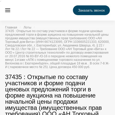
Заказать звонок
Главная
Лоты
37435 : Открытые по составу участников и форме подачи ценовых
предложений торги в форме аукциона на повышение начальной цены
продажи имущества (имущественных прав требования) ООО «АН
Торговый дом Вита» (ИНН 6674123095, ОГРН 1036605221333, 620000,
Свердловская обл., г. Екатеринбург, ул. Академика Шварца, 4). || 22 /
Лот № 22 / Лот № 22 — Требование ООО «АН Торговый дом «Вита» к
ООО « Центр строительных технологий» по договору инвестирования
от 20.07.2016 № 83-ВУ-/О-16 о передаче нежилого помещения на
минус 1этаже «АПК с помещениями торгового назначения по ул.
Вилонова в г. Екатеринбурге», общей площадью 18 кв.м. . В осях 7-8 Ж-
И ( парковочное место № 25). Цена договора 450 000 руб.
37435 : Открытые по составу
участников и форме подачи
ценовых предложений торги в
форме аукциона на повышение
начальной цены продажи
имущества (имущественных прав
требования) ООО «АН Торговый