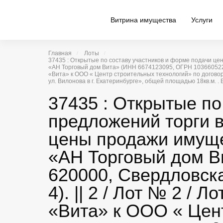
Витрина имущества
Услуги
Главная
Лоты
37435 : Открытые по составу участников и форме подачи 
«АН Торговый дом Вита» (ИНН 6674123095, ОГРН 103660522133
«Вита» к ООО « Центр строительных технологий» по догово
ул. Вилонова в г. Екатеринбурге», общей площадью 18кв.м. 
37435 : Открытые по
предложений торги 
цены продажи имуще
«АН Торговый дом В
620000, Свердловска
4). || 2 / Лот № 2 
«Вита» к ООО « Цент