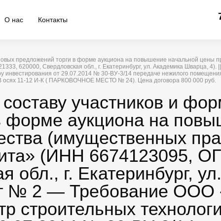
О нас
Контакты
ценовых предложений торги в форме аукциона на повышение начальной цены
3, 620000, Свердловская обл., г. Екатеринбург, ул. Академика Шварца, 4). |
ру инвестирования от 29.07.2014 № 30-ВУ-3/14 передаче нежилого помещени
. В осях 11-12 И-К ( ПАРКОВОЧНОЕ МЕСТО № 24). Цена договора 800 000 руб.
 составу участников и фо
в форме аукциона на пов
ства (имущественных пра
ита» (ИНН 6674123095, О
я обл., г. Екатеринбург, у
/ Лот № 2 — Требование ОО
р строительных технологи