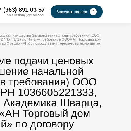
7 (963) 891 03 57
Заказать звонок
so.auction@gmail.com
 продажи имущества (имущественных прав требования) ООО
| 2 / Лот № 2 / Лот № 2 — Требование ООО «АН Торговый дом
я на 3 этаже «АПК с помещениями торгового назначения по
рме подачи ценовых
ышение начальной
в требования) ООО
ГРН 1036605221333,
л. Академика Шварца,
О «АН Торговый дом
й» по договору