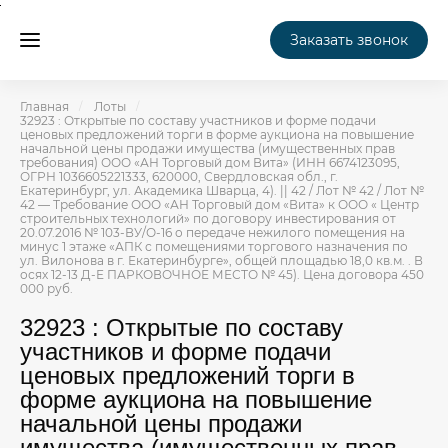
Заказать звонок
Главная
Лоты
32923 : Открытые по составу участников и форме подачи
ценовых предложений торги в форме аукциона на повышение
начальной цены продажи имущества (имущественных прав
требования) ООО «АН Торговый дом Вита» (ИНН 6674123095,
ОГРН 1036605221333, 620000, Свердловская обл., г.
Екатеринбург, ул. Академика Шварца, 4). || 42 / Лот № 42 / Лот №
42 — Требование ООО «АН Торговый дом «Вита» к ООО « Центр
строительных технологий» по договору инвестирования от
20.07.2016 № 103-ВУ/О-16 о передаче нежилого помещения на
минус 1 этаже «АПК с помещениями торгового назначения по
ул. Вилонова в г. Екатеринбурге», общей площадью 18,0 кв.м. . В
осях 12-13 Д-Е ПАРКОВОЧНОЕ МЕСТО № 45). Цена договора 450
000 руб.
32923 : Открытые по составу
участников и форме подачи
ценовых предложений торги в
форме аукциона на повышение
начальной цены продажи
имущества (имущественных прав