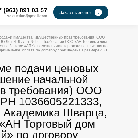
7 (963) 891 03 57
Заказать звонок
so.auction@gmail.com
 продажи имущества (имущественных прав требования) ООО
| 9 / Лот № 9 / Лот № 9 — Требование ООО «АН Торговый дом
ия на 3 этаже «АПК с помещениями торгового назначения по
 Примечание: оплата по договору произведена в размере 400
рме подачи ценовых
ышение начальной
в требования) ООО
ГРН 1036605221333,
л. Академика Шварца,
О «АН Торговый дом
й» по договору