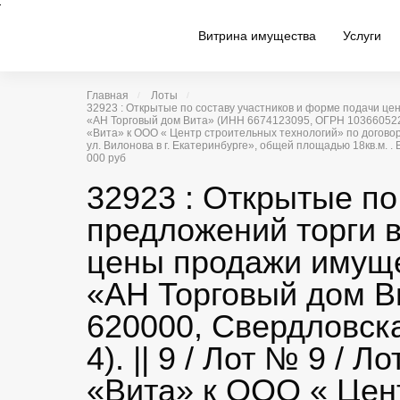
Витрина имущества
Услуги
Главная
Лоты
32923 : Открытые по составу участников и форме подачи 
«АН Торговый дом Вита» (ИНН 6674123095, ОГРН 103660522133
«Вита» к ООО « Центр строительных технологий» по догово
ул. Вилонова в г. Екатеринбурге», общей площадью 18кв.м.
000 руб
32923 : Открытые по
предложений торги 
цены продажи имуще
«АН Торговый дом В
620000, Свердловска
4). || 9 / Лот № 9 
«Вита» к ООО « Цент