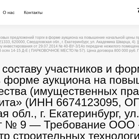
О нас
Контакты
ценовых предложений торги в форме аукциона на повышение начальной цены
3, 620000, Свердловская обл., г. Екатеринбург, ул. Академика Шварца, 4). |
ру инвестирования от 29.07.2014 № 40-ВУ-3/14о передаче нежилого помещен
 . В осях 14-15 Д-Е ( ПАРКОВОЧНОЕ МЕСТО № 57). Цена договора 800 000 руб.
 составу участников и фо
в форме аукциона на пов
ства (имущественных пра
ита» (ИНН 6674123095, О
я обл., г. Екатеринбург, у
/ Лот № 9 — Требование ОО
р строительных технологи