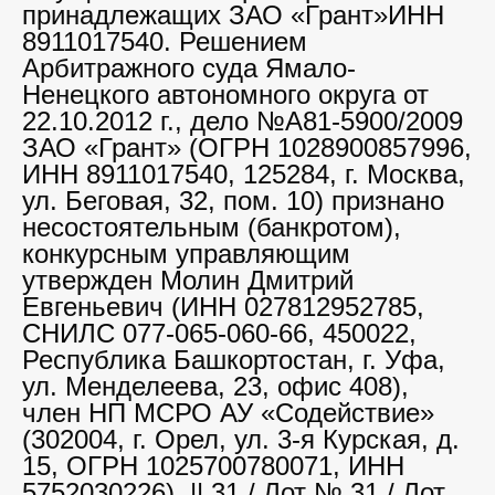
принадлежащих ЗАО «Грант»ИНН
8911017540. Решением
Арбитражного суда Ямало-
Ненецкого автономного округа от
22.10.2012 г., дело №А81-5900/2009
ЗАО «Грант» (ОГРН 1028900857996,
ИНН 8911017540, 125284, г. Москва,
ул. Беговая, 32, пом. 10) признано
несостоятельным (банкротом),
конкурсным управляющим
утвержден Молин Дмитрий
Евгеньевич (ИНН 027812952785,
СНИЛС 077-065-060-66, 450022,
Республика Башкортостан, г. Уфа,
ул. Менделеева, 23, офис 408),
член НП МСРО АУ «Содействие»
(302004, г. Орел, ул. 3-я Курская, д.
15, ОГРН 1025700780071, ИНН
5752030226). || 31 / Лот № 31 / Лот