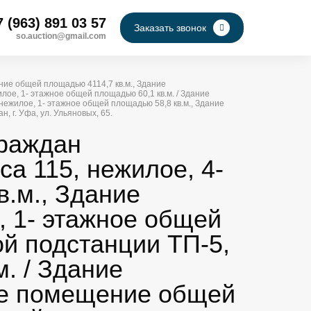
7 (963) 891 03 57
Заказать звонок
so.auction@gmail.com
ние общей площадью 4114,7 кв.м., Здание
ое, 1- этажное общей площадью 60,1 кв.м. / Здание
ежилое, 1- этажное общей площадью 58,8 кв.м., Здание
 г. Уфа, ул. Ульяновых, 65.
граждан
са 115, нежилое, 4-
.м., Здание
 1- этажное общей
й подстанции ТП-5,
. / Здание
ное помещение общей