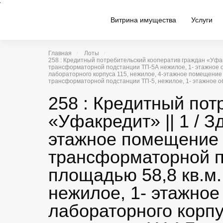
Витрина имущества
Услуги
Главная
Лоты
258 : Кредитный потребительский кооператив граждан «Уфак
трансформаторной подстанции ТП-5А нежилое, 1- этажное об
лабораторного корпуса 115, нежилое, 4-этажное помещение
трансформаторной подстанции ТП-5, нежилое, 1- этажное общ
258 : Кредитный пот
«Уфакредит» || 1 / З
этажное помещение 
трансформаторной п
площадью 58,8 кв.м
нежилое, 1- этажное
лабораторного корп