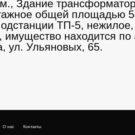
.м., Здание трансформато
тажное общей площадью 58
одстанции ТП-5, нежилое,
, имущество находится по 
, ул. Ульяновых, 65.
О нас
Контакты