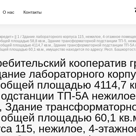
О нас
Контакты
редит» || 1 / Здание лабораторного корпуса 115, нежилое, 4-этажное помеще
щей площадью 58,8 кв.м., Здание трансформаторной подстанции ТП-5, нежил
 общей площадью 4114,7 кв.м., Здание трансформаторной подстанции ТП-5А н
ей площадью 60,1 кв.м., имущество находится по адресу: Респ. Башкортостан,
ребительский кооператив 
дание лабораторного корпу
общей площадью 4114,7 кв
одстанции ТП-5А нежилое,
., Здание трансформаторно
 общей площадью 60,1 кв.м
уса 115, нежилое, 4-этаж