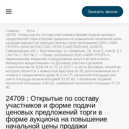
Заказать звонок
Главная
Лоты
24709 : Открытые по составу участников и форме подачи ценовых
предложений торги в форме аукциона на повышение начальной цены
продажи имущества (имущественных прав требования) ООО «АВМ-
ГРУПП» (ИНН 6670417305, ОГРН 1146670001466, 620075,
Свердловская обл. г. Екатеринбург, ул. Шевченко, 18, этаж 5, пом.8). || 1
/ Лот № 1 / Лот № 1 — Право требования ООО «АВМ-ГРУПП» к
Акционерному обществу «Свердловское агентство ипотечного
жилищного кредитования» по Договору участия в долевом
строительстве № 2/1/8-34 от 22.12.2017 г. в части Договора, объектом
которого является 1-комнатная квартира № 39, расположенная на 9
этаже в 1 секции жилого дома № 2 по ГП, проектной площадью без
учета площади балконов/лоджий 33,87 м2, с балконом/ лоджией
проектной площадью 3,66 м2, суммарной проектной площадью 37,53
м2.
24709 : Открытые по составу
участников и форме подачи
ценовых предложений торги в
форме аукциона на повышение
начальной цены продажи