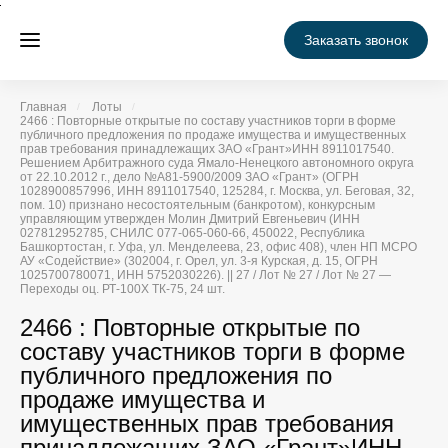
Заказать звонок
Главная
Лоты
2466 : Повторные открытые по составу участников торги в форме
публичного предложения по продаже имущества и имущественных
прав требования принадлежащих ЗАО «Грант»ИНН 8911017540.
Решением Арбитражного суда Ямало-Ненецкого автономного округа
от 22.10.2012 г., дело №А81-5900/2009 ЗАО «Грант» (ОГРН
1028900857996, ИНН 8911017540, 125284, г. Москва, ул. Беговая, 32,
пом. 10) признано несостоятельным (банкротом), конкурсным
управляющим утвержден Молин Дмитрий Евгеньевич (ИНН
027812952785, СНИЛС 077-065-060-66, 450022, Республика
Башкортостан, г. Уфа, ул. Менделеева, 23, офис 408), член НП МСРО
АУ «Содействие» (302004, г. Орел, ул. 3-я Курская, д. 15, ОГРН
1025700780071, ИНН 5752030226). || 27 / Лот № 27 / Лот № 27 —
Переходы оц. РТ-100Х ТК-75, 24 шт.
2466 : Повторные открытые по
составу участников торги в форме
публичного предложения по
продаже имущества и
имущественных прав требования
принадлежащих ЗАО «Грант»ИНН