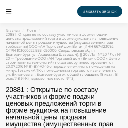
Заказать звонок
Главная
Лоты
20881 : Открытые по составу участников и форме подачи
ценовых предложений торги в форме аукциона на повышение
начальной цены продажи имущества (имущественных прав
требования) ООО «АН Торговый дом Вита» (ИНН 6674123095,
ОГРН 1036605221333, 620000, Свердловская обл., г.
Екатеринбург, ул. Академика Шварца, 4). || 20 / Лот № 20 / Лот №
20 — Требование ООО «АН Торговый дом «Вита» к ООО « Центр
строительных технологий» по договору инвестирования от
20.07.2016 № 81-ВУ-/О-16 о передаче нежилого помещения на
минус 1 этаже «АПК с помещениями торгового назначения по
ул. Вилонова в г. Екатеринбурге», общей площадью 18 кв.м. . В
осях 7-8 И-К (парковочное место № 13).
20881 : Открытые по составу
участников и форме подачи
ценовых предложений торги в
форме аукциона на повышение
начальной цены продажи
имущества (имущественных прав