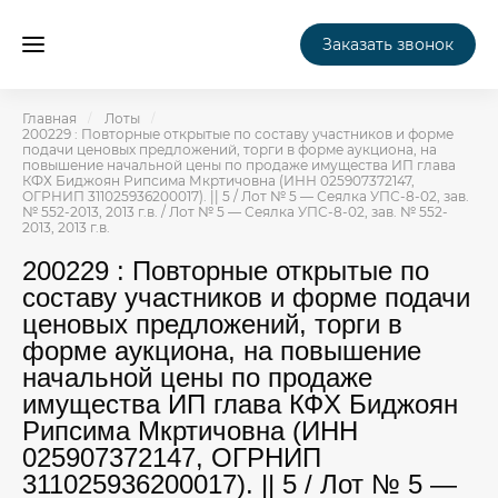
Заказать звонок
Главная
Лоты
200229 : Повторные открытые по составу участников и форме
подачи ценовых предложений, торги в форме аукциона, на
повышение начальной цены по продаже имущества ИП глава
КФХ Биджоян Рипсима Мкртичовна (ИНН 025907372147,
ОГРНИП 311025936200017). || 5 / Лот № 5 — Сеялка УПС-8-02, зав.
№ 552-2013, 2013 г.в. / Лот № 5 — Сеялка УПС-8-02, зав. № 552-
2013, 2013 г.в.
200229 : Повторные открытые по
составу участников и форме подачи
ценовых предложений, торги в
форме аукциона, на повышение
начальной цены по продаже
имущества ИП глава КФХ Биджоян
Рипсима Мкртичовна (ИНН
025907372147, ОГРНИП
311025936200017). || 5 / Лот № 5 —