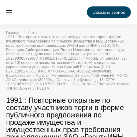
Заказать звонок
Главная
Лоты
1991 : Повторные открытые по составу участников торги в форме
публичного предложения по продаже имущества и имущественных
прав требования принадлежащих ЗАО «Грант»ИНН 8911017540.
Решением Арбитражного суда Ямало-Ненецкого автономного округа
от 22.10.2012 г., дело №А81-5900/2009 ЗАО «Грант» (ОГРН
1028900857996, ИНН 8911017540, 125284, г. Москва, ул. Беговая, 32,
пом. 10) признано несостоятельным (банкротом), конкурсным
управляющим утвержден Молин Дмитрий Евгеньевич (ИНН
027812952785, СНИЛС 077-065-060-66, 450022, Республика
Башкортостан, г. Уфа, ул. Менделеева, 23, офис 408), член НП МСРО
АУ «Содействие» (302004, г. Орел, ул. 3-я Курская, д. 15, ОГРН
1025700780071, ИНН 5752030226). || 22 / Лот № 22 / Лот № 22- кабель
ТППэП 10х2х0,5, 1 010 м.
1991 : Повторные открытые по
составу участников торги в форме
публичного предложения по
продаже имущества и
имущественных прав требования
принадлежащих ЗАО «Грант»ИНН