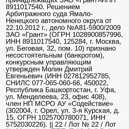
8911017540. Решением
Арбитражного суда Ямало-
Ненецкого автономного округа от
22.10.2012 г., дело №А81-5900/2009
ЗАО «Грант» (ОГРН 1028900857996,
ИНН 8911017540, 125284, г. Москва,
ул. Беговая, 32, пом. 10) признано
несостоятельным (банкротом),
конкурсным управляющим
утвержден Молин Дмитрий
Евгеньевич (ИНН 027812952785,
СНИЛС 077-065-060-66, 450022,
Республика Башкортостан, г. Уфа,
ул. Менделеева, 23, офис 408),
член НП МСРО АУ «Содействие»
(302004, г. Орел, ул. 3-я Курская, д.
15, ОГРН 1025700780071, ИНН
5752030226). || 22 / Лот № 22 / Лот