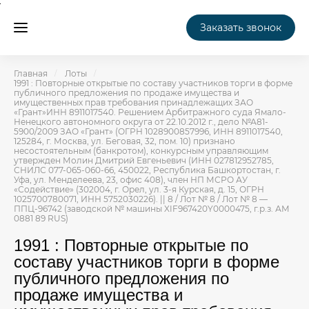
Заказать звонок
Главная
Лоты
1991 : Повторные открытые по составу участников торги в форме
публичного предложения по продаже имущества и
имущественных прав требования принадлежащих ЗАО
«Грант»ИНН 8911017540. Решением Арбитражного суда Ямало-
Ненецкого автономного округа от 22.10.2012 г., дело №А81-
5900/2009 ЗАО «Грант» (ОГРН 1028900857996, ИНН 8911017540,
125284, г. Москва, ул. Беговая, 32, пом. 10) признано
несостоятельным (банкротом), конкурсным управляющим
утвержден Молин Дмитрий Евгеньевич (ИНН 027812952785,
СНИЛС 077-065-060-66, 450022, Республика Башкортостан, г.
Уфа, ул. Менделеева, 23, офис 408), член НП МСРО АУ
«Содействие» (302004, г. Орел, ул. 3-я Курская, д. 15, ОГРН
1025700780071, ИНН 5752030226). || 8 / Лот № 8 / Лот № 8 —
ППЦ-96742 (заводской № машины XIF967420Y0000475, г.р.з. АМ
0881 89 RUS)
1991 : Повторные открытые по
составу участников торги в форме
публичного предложения по
продаже имущества и