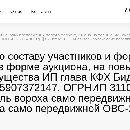
7 
и
О нас
Контакты
ачи ценовых предложений, торги в форме аукциона, на повышение нач
П 311025936200017). || 8 / Лот № 8 — Очиститель вороха само перед
о составу участников и ф
 в форме аукциона, на по
ущества ИП глава КФХ Би
907372147, ОГРНИП 311025
ль вороха само передвижн
а само передвижной ОВС-