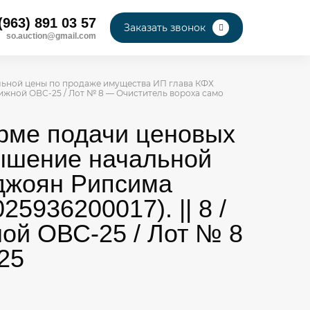
(963) 891 03 57
Заказать звонок
so.auction@gmail.com
альной цены по продаже имущества ИП глава КФХ
вижной ОВС-25 / Лот № 8 — Очиститель вороха само
орме подачи ценовых
вышение начальной
джоян Рипсима
936200017). || 8 /
ой ОВС-25 / Лот № 8
25