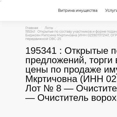
Витрина имущества
Услуг
Главная
Лоты
195341 : Открытые по составу участников и форме под
Биджоян Рипсима Мкртичовна (ИНН 025907372147, ОГРНИ
передвижной ОВС-25
195341 : Открытые п
предложений, торги
цены по продаже им
Мкртичовна (ИНН 025
Лот № 8 — Очистите
— Очиститель ворох