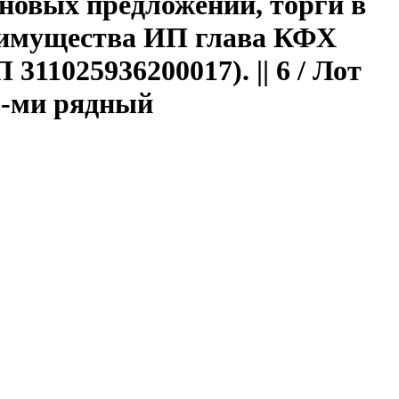
еновых предложений, торги в
 имущества ИП глава КФХ
1025936200017). || 6 / Лот
8-ми рядный