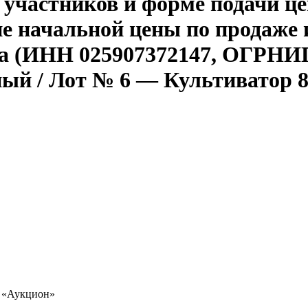
 участников и форме подачи ц
ие начальной цены по продаже
(ИНН 025907372147, ОГРНИП 31
ный / Лот № 6 — Культиватор 
я «Аукцион»