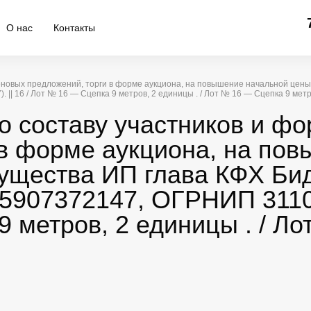
О нас
Контакты
ценовых предложений, торги в форме аукциона, на повышение начальной це
 16 / Лот № 16 — Сцепка 9 метров, 2 единицы . / Лот № 16 — Сцепка 9 метр
о составу участников и ф
 в форме аукциона, на по
ущества ИП глава КФХ Би
5907372147, ОГРНИП 311025
 метров, 2 единицы . / Л