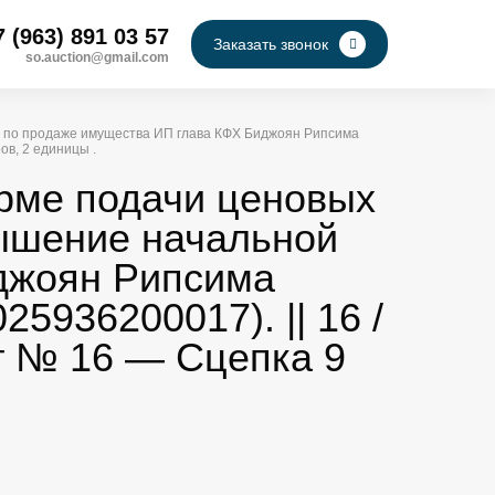
7 (963) 891 03 57
Заказать звонок
so.auction@gmail.com
ны по продаже имущества ИП глава КФХ Биджоян Рипсима
ов, 2 единицы .
орме подачи ценовых
вышение начальной
джоян Рипсима
936200017). || 16 /
от № 16 — Сцепка 9