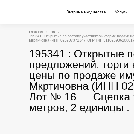
Витрина имущества
Услуги
Главная
Лоты
195341 : Открытые по составу участников и форме подачи 
Мкртичовна (ИНН 025907372147, ОГРНИП 311025936200017). ||
195341 : Открытые п
предложений, торги
цены по продаже им
Мкртичовна (ИНН 02
Лот № 16 — Сцепка 9
метров, 2 единицы .