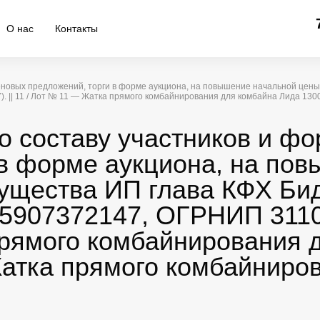
О нас
Контакты
ценовых предложений, торги в форме аукциона, на повышение начальной це
|| 11 / Лот № 11 — Жатка прямого комбайнирования для комбайна Лида 130
о составу участников и ф
 в форме аукциона, на по
ущества ИП глава КФХ Би
907372147, ОГРНИП 311025
рямого комбайнирования 
Жатка прямого комбайниро