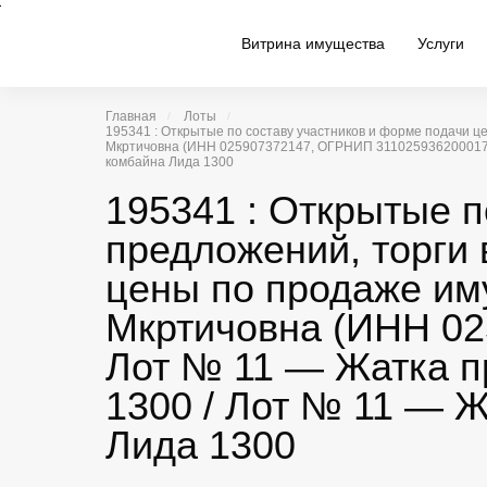
Витрина имущества
Услуги
Главная
Лоты
195341 : Открытые по составу участников и форме подачи 
Мкртичовна (ИНН 025907372147, ОГРНИП 311025936200017). 
комбайна Лида 1300
195341 : Открытые п
предложений, торги
цены по продаже им
Мкртичовна (ИНН 025
Лот № 11 — Жатка п
1300 / Лот № 11 — 
Лида 1300