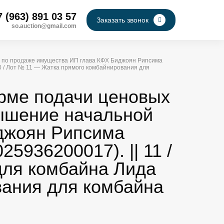
7 (963) 891 03 57
Заказать звонок
so.auction@gmail.com
ны по продаже имущества ИП глава КФХ Биджоян Рипсима
0 / Лот № 11 — Жатка прямого комбайнирования для
орме подачи ценовых
вышение начальной
джоян Рипсима
936200017). || 11 /
для комбайна Лида
вания для комбайна