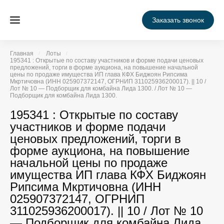
Заказать звонок
Главная
Лоты
195341 : Открытые по составу участников и форме подачи ценовых
предложений, торги в форме аукциона, на повышение начальной
цены по продаже имущества ИП глава КФХ Биджоян Рипсима
Мкртичовна (ИНН 025907372147, ОГРНИП 311025936200017). || 10 /
Лот № 10 — Подборщик для комбайна Лида 1300. / Лот № 10 —
Подборщик для комбайна Лида 1300.
195341 : Открытые по составу
участников и форме подачи
ценовых предложений, торги в
форме аукциона, на повышение
начальной цены по продаже
имущества ИП глава КФХ Биджоян
Рипсима Мкртичовна (ИНН
025907372147, ОГРНИП
311025936200017). || 10 / Лот № 10
— Подборщик для комбайна Лида