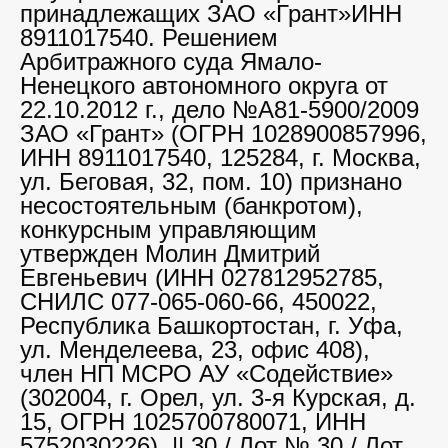
принадлежащих ЗАО «Грант»ИНН
8911017540. Решением
Арбитражного суда Ямало-
Ненецкого автономного округа от
22.10.2012 г., дело №А81-5900/2009
ЗАО «Грант» (ОГРН 1028900857996,
ИНН 8911017540, 125284, г. Москва,
ул. Беговая, 32, пом. 10) признано
несостоятельным (банкротом),
конкурсным управляющим
утвержден Молин Дмитрий
Евгеньевич (ИНН 027812952785,
СНИЛС 077-065-060-66, 450022,
Республика Башкортостан, г. Уфа,
ул. Менделеева, 23, офис 408),
член НП МСРО АУ «Содействие»
(302004, г. Орел, ул. 3-я Курская, д.
15, ОГРН 1025700780071, ИНН
5752030226). || 30 / Лот № 30 / Лот