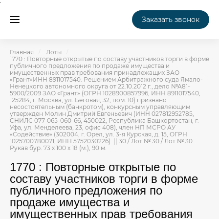
Заказать звонок
Главная
Лоты
1770 : Повторные открытые по составу участников торги в форме
публичного предложения по продаже имущества и
имущественных прав требования принадлежащих ЗАО
«Грант»ИНН 8911017540. Решением Арбитражного суда Ямало-
Ненецкого автономного округа от 22.10.2012 г., дело №А81-
5900/2009 ЗАО «Грант» (ОГРН 1028900857996, ИНН 8911017540,
125284, г. Москва, ул. Беговая, 32, пом. 10) признано
несостоятельным (банкротом), конкурсным управляющим
утвержден Молин Дмитрий Евгеньевич (ИНН 027812952785,
СНИЛС 077-065-060-66, 450022, Республика Башкортостан, г.
Уфа, ул. Менделеева, 23, офис 408), член НП МСРО АУ
«Содействие» (302004, г. Орел, ул. 3-я Курская, д. 15, ОГРН
1025700780071, ИНН 5752030226). || 30 / Лот № 30 / Лот № 30.
Рукав бур. 73 х 100 х 18 (м.), 90 м.
1770 : Повторные открытые по
составу участников торги в форме
публичного предложения по
продаже имущества и
имущественных прав требования