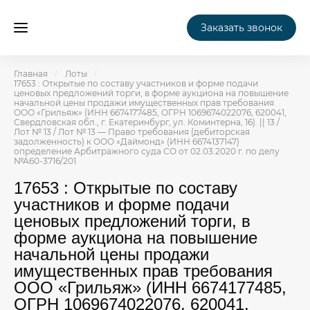
Заказать звонок
Главная
Лоты
17653 : Открытые по составу участников и форме подачи
ценовых предложений торги, в форме аукциона на повышение
начальной цены продажи имущественных прав требования
ООО «Грильяж» (ИНН 6674177485, ОГРН 1069674022076, 620041,
Свердловская обл., г. Екатеринбург, ул. Коминтерна, 16). || 13 /
Лот № 13 / Лот № 13 — Право требования (дебиторская
задолженность) к ООО «Даймонд» (ИНН 6674137147)
определение Арбитражного суда СО от 02.03.2020 г. по делу
№А60-3716/201
17653 : Открытые по составу
участников и форме подачи
ценовых предложений торги, в
форме аукциона на повышение
начальной цены продажи
имущественных прав требования
ООО «Грильяж» (ИНН 6674177485,
ОГРН 1069674022076, 620041,