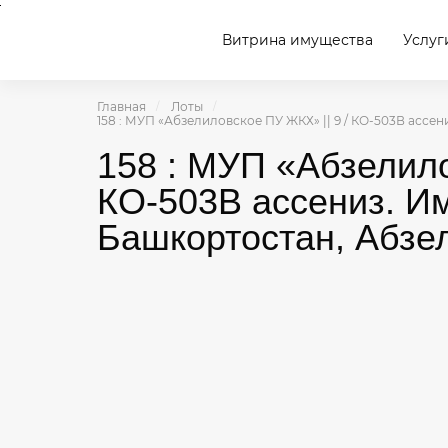
Витрина имущества
Услуг
Главная
Лоты
158 : МУП «Абзелиловское ПУ ЖКХ» || 9 / КО-503В ассе
158 : МУП «Абзелило
КО-503В ассениз. И
Башкортостан, Абзел