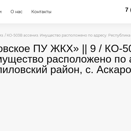
7 
и
О нас
Контакты
низ. / КО-503В ассениз. Имущество расположено по адресу: Республик
вское ПУ ЖКХ» || 9 / КО-50
мущество расположено по 
иловский район, с. Аскаро