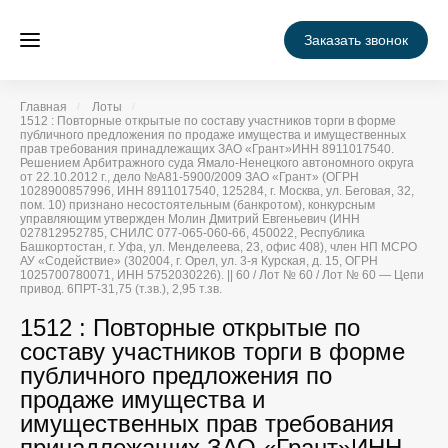
Заказать звонок
Главная
Лоты
1512 : Повторные открытые по составу участников торги в форме
публичного предложения по продаже имущества и имущественных
прав требования принадлежащих ЗАО «Грант»ИНН 8911017540.
Решением Арбитражного суда Ямало-Ненецкого автономного округа
от 22.10.2012 г., дело №А81-5900/2009 ЗАО «Грант» (ОГРН
1028900857996, ИНН 8911017540, 125284, г. Москва, ул. Беговая, 32,
пом. 10) признано несостоятельным (банкротом), конкурсным
управляющим утвержден Молин Дмитрий Евгеньевич (ИНН
027812952785, СНИЛС 077-065-060-66, 450022, Республика
Башкортостан, г. Уфа, ул. Менделеева, 23, офис 408), член НП МСРО
АУ «Содействие» (302004, г. Орел, ул. 3-я Курская, д. 15, ОГРН
1025700780071, ИНН 5752030226). || 60 / Лот № 60 / Лот № 60 — Цепи
привод. 6ПРТ-31,75 (т.зв.), 2,95 т.зв.
1512 : Повторные открытые по
составу участников торги в форме
публичного предложения по
продаже имущества и
имущественных прав требования
принадлежащих ЗАО «Грант»ИНН