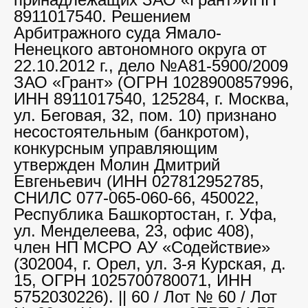
8911017540. Решением
Арбитражного суда Ямало-
Ненецкого автономного округа от
22.10.2012 г., дело №А81-5900/2009
ЗАО «Грант» (ОГРН 1028900857996,
ИНН 8911017540, 125284, г. Москва,
ул. Беговая, 32, пом. 10) признано
несостоятельным (банкротом),
конкурсным управляющим
утвержден Молин Дмитрий
Евгеньевич (ИНН 027812952785,
СНИЛС 077-065-060-66, 450022,
Республика Башкортостан, г. Уфа,
ул. Менделеева, 23, офис 408),
член НП МСРО АУ «Содействие»
(302004, г. Орел, ул. 3-я Курская, д.
15, ОГРН 1025700780071, ИНН
5752030226). || 60 / Лот № 60 / Лот