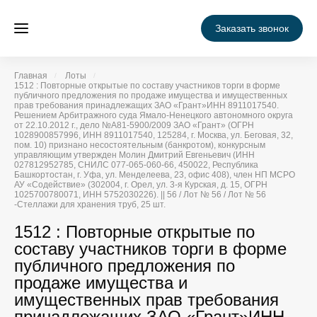
Заказать звонок
Главная
Лоты
1512 : Повторные открытые по составу участников торги в форме
публичного предложения по продаже имущества и имущественных
прав требования принадлежащих ЗАО «Грант»ИНН 8911017540.
Решением Арбитражного суда Ямало-Ненецкого автономного округа
от 22.10.2012 г., дело №А81-5900/2009 ЗАО «Грант» (ОГРН
1028900857996, ИНН 8911017540, 125284, г. Москва, ул. Беговая, 32,
пом. 10) признано несостоятельным (банкротом), конкурсным
управляющим утвержден Молин Дмитрий Евгеньевич (ИНН
027812952785, СНИЛС 077-065-060-66, 450022, Республика
Башкортостан, г. Уфа, ул. Менделеева, 23, офис 408), член НП МСРО
АУ «Содействие» (302004, г. Орел, ул. 3-я Курская, д. 15, ОГРН
1025700780071, ИНН 5752030226). || 56 / Лот № 56 / Лот № 56
-Стеллажи для хранения труб, 25 шт.
1512 : Повторные открытые по
составу участников торги в форме
публичного предложения по
продаже имущества и
имущественных прав требования
принадлежащих ЗАО «Грант»ИНН