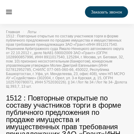
Заказать звонок
Главная
Лоты
1512 : Повторные открытые по составу участников торги в форме
публичного предложения по продаже имущества и имущественных
прав требования принадлежащих ЗАО «Грант»ИНН 8911017540.
Решением Арбитражного суда Ямало-Ненецкого автономного округа
от 22.10.2012 г., дело №А81-5900/2009 ЗАО «Грант» (ОГРН
1028900857996, ИНН 8911017540, 125284, г. Москва, ул. Беговая, 32,
пом. 10) признано несостоятельным (банкротом), конкурсным
управляющим утвержден Молин Дмитрий Евгеньевич (ИНН
027812952785, СНИЛС 077-065-060-66, 450022, Республика
Башкортостан, г. Уфа, ул. Менделеева, 23, офис 408), член НП МСРО
АУ «Содействие» (302004, г. Орел, ул. 3-я Курская, д. 15, ОГРН
1025700780071, ИНН 5752030226). || 34 / Лот № 34 / Лот № 34- Долота
Щ 393,7, 13 шт.
1512 : Повторные открытые по
составу участников торги в форме
публичного предложения по
продаже имущества и
имущественных прав требования
принадлежащих ЗАО «Грант»ИНН