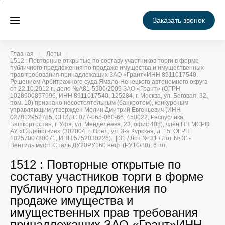
Заказать звонок
Главная
Лоты
1512 : Повторные открытые по составу участников торги в форме
публичного предложения по продаже имущества и имущественных
прав требования принадлежащих ЗАО «Грант»ИНН 8911017540.
Решением Арбитражного суда Ямало-Ненецкого автономного округа
от 22.10.2012 г., дело №А81-5900/2009 ЗАО «Грант» (ОГРН
1028900857996, ИНН 8911017540, 125284, г. Москва, ул. Беговая, 32,
пом. 10) признано несостоятельным (банкротом), конкурсным
управляющим утвержден Молин Дмитрий Евгеньевич (ИНН
027812952785, СНИЛС 077-065-060-66, 450022, Республика
Башкортостан, г. Уфа, ул. Менделеева, 23, офис 408), член НП МСРО
АУ «Содействие» (302004, г. Орел, ул. 3-я Курская, д. 15, ОГРН
1025700780071, ИНН 5752030226). || 31 / Лот № 31 / Лот № 31-
Вентиль муфт. Сталь ДУ20РУ160 неф. (РУ10/80), 6 шт.
1512 : Повторные открытые по
составу участников торги в форме
публичного предложения по
продаже имущества и
имущественных прав требования
принадлежащих ЗАО «Грант»ИНН