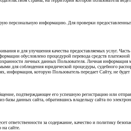
одательством страны, на территории которой пользователь ведет
орую персональную информацию. Для проверки предоставленных д
ивания и для улучшения качества предоставляемых услуг. Част
нформации обусловлено процедурой перевода средств платежной 
 сохранности личных данных Пользователя. Личная информация м
имыми для соблюдения юридической процедуры, судебного распо
ях, информация, которую Пользователь передает Сайту, не будет
ообщение, подтверждающее его успешную регистрацию или отправ
из базы данных сайта, обратившись владельцу сайта по электрон
есет ответственности за содержание, качество и политику безоп
 на сайте.