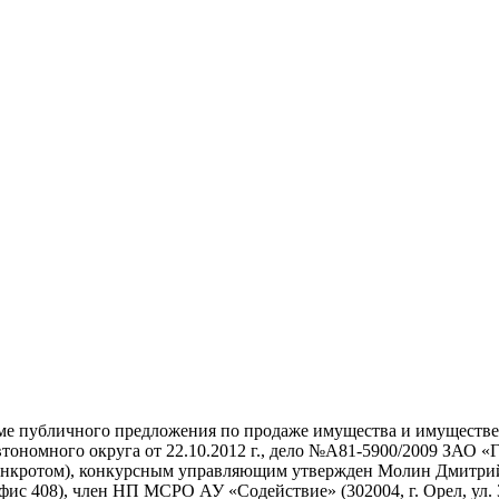
форме публичного предложения по продаже имущества и имущес
ономного округа от 22.10.2012 г., дело №А81-5900/2009 ЗАО «Г
м (банкротом), конкурсным управляющим утвержден Молин Дмитр
офис 408), член НП МСРО АУ «Содействие» (302004, г. Орел, ул. 