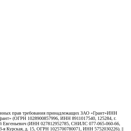
твенных прав требования принадлежащих ЗАО «Грант»ИНН
рант» (ОГРН 1028900857996, ИНН 8911017540, 125284, г.
ий Евгеньевич (ИНН 027812952785, СНИЛС 077-065-060-66,
3-я Курская, д. 15, ОГРН 1025700780071, ИНН 5752030226). ||