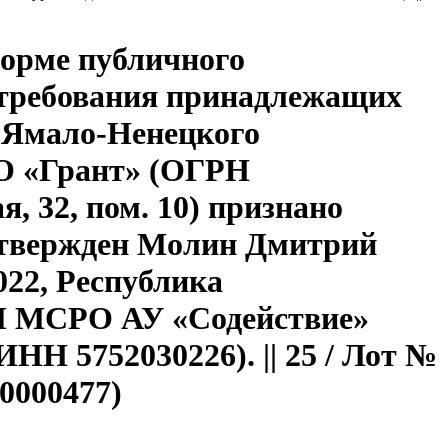
форме публичного
 требования принадлежащих
 Ямало-Ненецкого
ЗАО «Грант» (ОГРН
я, 32, пом. 10) признано
утвержден Молин Дмитрий
022, Республика
 НП МСРО АУ «Содействие»
 ИНН 5752030226). || 25 / Лот №
0000477)