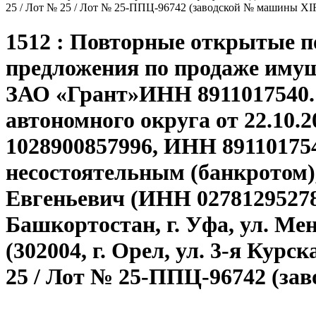
25 / Лот № 25 / Лот № 25-ППЦ-96742 (заводской № машины X
1512 : Повторные открытые п
предложения по продаже иму
ЗАО «Грант»ИНН 8911017540.
автономного округа от 22.10.
1028900857996, ИНН 8911017540,
несостоятельным (банкротом
Евгеньевич (ИНН 02781295278
Башкортостан, г. Уфа, ул. Ме
(302004, г. Орел, ул. 3-я Курс
25 / Лот № 25-ППЦ-96742 (за