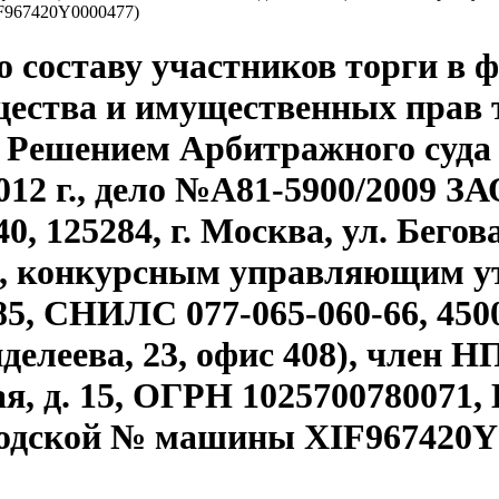
IF967420Y0000477)
о составу участников торги в 
щества и имущественных прав
 Решением Арбитражного суда
2012 г., дело №А81-5900/2009 
 125284, г. Москва, ул. Бегова
), конкурсным управляющим 
5, СНИЛС 077-065-060-66, 450
нделеева, 23, офис 408), член
кая, д. 15, ОГРН 1025700780071,
водской № машины XIF967420Y