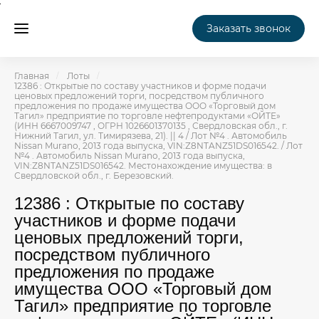
Заказать звонок
Главная
Лоты
12386 : Открытые по составу участников и форме подачи
ценовых предложений торги, посредством публичного
предложения по продаже имущества ООО «Торговый дом
Тагил» предприятие по торговле нефтепродуктами «ОЙТЕ»
(ИНН 6667009747 , ОГРН 1026601370135 , Свердловская обл., г.
Нижний Тагил, ул. Тимирязева, 21). || 4 / Лот №4 . Автомобиль
Nissan Murano, 2013 года выпуска, VIN:Z8NTANZ51DS016542. / Лот
№4 . Автомобиль Nissan Murano, 2013 года выпуска,
VIN:Z8NTANZ51DS016542. Местонахождение имущества: в
Свердловской обл., г. Березовский.
12386 : Открытые по составу
участников и форме подачи
ценовых предложений торги,
посредством публичного
предложения по продаже
имущества ООО «Торговый дом
Тагил» предприятие по торговле