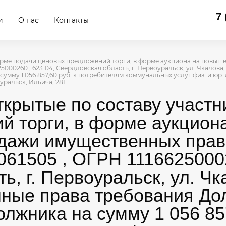
7 
и
О нас
Контакты
 форме подачи ценовых предложений торги, в форме аукциона на повы
000260 , 623104, Свердловская область, г. Первоуральск, ул. Чкалова, 
сумму 1 056 857,60 руб. к потребителям коммунальных услуг физ. и 
уральск, Ильича, 28Г.
ткрытые по составу участ
й торги, в форме аукцион
одажи имущественных пра
61505 , ОГРН 11166250002
 г. Первоуральск, ул. Чкало
ные права требования Дол
лжника на сумму 1 056 857