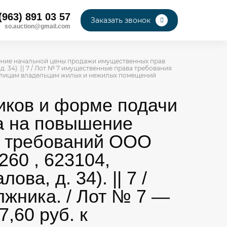
(963) 891 03 57
Заказать звонок
so.auction@gmail.com
шение начальной цены продажи имущественных прав
д. 34). || 7 / Лот № 7 имущественные права требования
юр. лицам владельцам жилых и нежилых помещений
ников и форме подачи
а на повышение
в требований ООО
60 , 623104,
ва, д. 34). || 7 /
жника. / Лот № 7 —
,60 руб. к