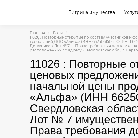
Витрина имущества
Услуг
Главная
Лоты
11026 : Повторные открытые по составу участников и
требований ООО «Альфа» (ИНН 6625061505 , ОГРН 1116625
Должника. / Лот № 7 — Права требования должника на 
расположенных по адресу: Свердловская обл., г. Перво
11026 : Повторные о
ценовых предложени
начальной цены пр
«Альфа» (ИНН 66250
Свердловская область,
Лот № 7 имуществен
Права требования до