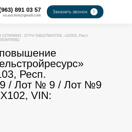
(963) 891 03 57
Заказать звонок
so.auction@gmail.com
76116933 , ОГРН 1080276007316 , 450103, Респ.
15061119362.
а повышение
ельстройресурс»
03, Респ.
 9 / Лот № 9 / Лот №9
X102, VIN: