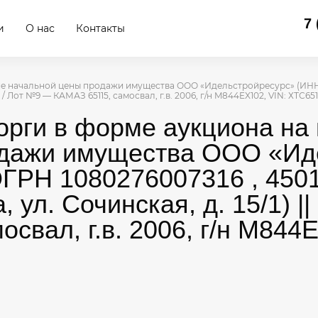
7 
и
О нас
Контакты
ие начальной цены продажи имущества ООО «Идельстройресурс» (ИНН 02
 9 / Лот №9 — КАМАЗ 65115, самосвал, г.в. 2006, г/н M844EX102, VIN: ХТС651
торги в форме аукциона н
одажи имущества ООО «Ид
ГРН 1080276007316 , 4501
 ул. Сочинская, д. 15/1) ||
свал, г.в. 2006, г/н M844E
.