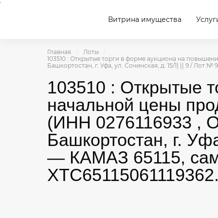
Витрина имущества
Услуг
Главная
Лоты
103510 : Открытые торги в форме аукциона на повышен
Башкортостан, г. Уфа, ул. Сочинская, д. 15/1) || 9 / Лот №
103510 : Открытые 
начальной цены пр
(ИНН 0276116933 , О
Башкортостан, г. Уфа,
— КАМАЗ 65115, само
ХТС65115061119362