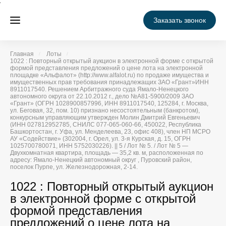
Заказать звонок
Главная
Лоты
1022 : Повторный открытый аукцион в электронной форме с открытой
формой представления предложений о цене лота на электронной
площадке «Альфалот» (http://www.alfalot.ru) по продаже имущества и
имущественных прав требования принадлежащих ЗАО «Грант»ИНН
8911017540. Решением Арбитражного суда Ямало-Ненецкого
автономного округа от 22.10.2012 г., дело №А81-5900/2009 ЗАО
«Грант» (ОГРН 1028900857996, ИНН 8911017540, 125284, г. Москва,
ул. Беговая, 32, пом. 10) признано несостоятельным (банкротом),
конкурсным управляющим утвержден Молин Дмитрий Евгеньевич
(ИНН 027812952785, СНИЛС 077-065-060-66, 450022, Республика
Башкортостан, г. Уфа, ул. Менделеева, 23, офис 408), член НП МСРО
АУ «Содействие» (302004, г. Орел, ул. 3-я Курская, д. 15, ОГРН
1025700780071, ИНН 5752030226). || 5 / Лот № 5. / Лот № 5 —
Двухкомнатная квартира, площадь — 35,2 кв. м, расположенная по
адресу: Ямало-Ненецкий автономный округ , Пуровский район,
поселок Пурпе, ул. Железнодорожная, 2-14.
1022 : Повторный открытый аукцион
в электронной форме с открытой
формой представления
предложений о цене лота на