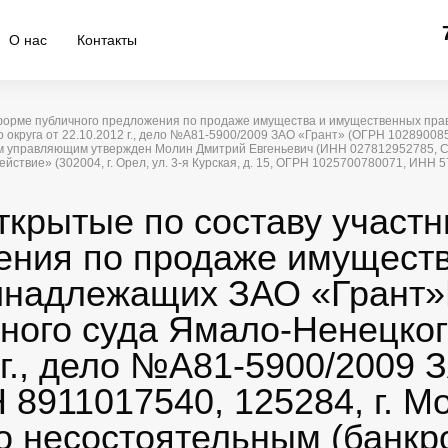
О нас
Контакты
 в форме публичного предложения по продаже имущества и имущественных п
руга от 22.10.2012 г., дело №А81-5900/2009 ЗАО «Грант» (ОГРН 10289008579
ым управляющим утвержден Молин Дмитрий Евгеньевич (ИНН 027812952785, СН
ствие» (302004, г. Орел, ул. 3-я Курская, д. 15, ОГРН 1025700780071, ИНН 57
ткрытые по составу участн
ения по продаже имущест
инадлежащих ЗАО «Грант»
ого суда Ямало-Ненецког
2 г., дело №А81-5900/2009
8911017540, 125284, г. Мос
но несостоятельным (банкр