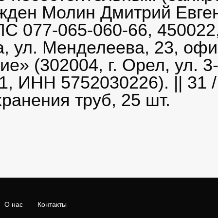
жден Молин Дмитрий Евге
С 077-065-060-66, 450022
а, ул. Менделеева, 23, офи
 (302004, г. Орел, ул. 3-я
 ИНН 5752030226). || 31 /
ранения труб, 25 шт.
О нас
Контакты