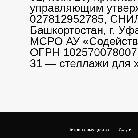
управляющим утвер
027812952785, СНИЛ
Башкортостан, г. Уф
МСРО АУ «Содействие»
ОГРН 1025700780071,
31 — стеллажи для х
Витрина имущества
Услуги