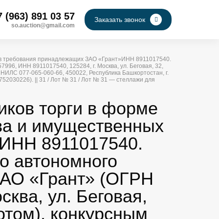
7 (963) 891 03 57
Заказать звонок
so.auction@gmail.com
рав требования принадлежащих ЗАО «Грант»ИНН 8911017540.
96, ИНН 8911017540, 125284, г. Москва, ул. Беговая, 32,
ИЛС 077-065-060-66, 450022, Республика Башкортостан, г.
52030226). || 31 / Лот № 31 / Лот № 31 — стеллажи для
иков торги в форме
ва и имущественных
ИНН 8911017540.
о автономного
 ЗАО «Грант» (ОГРН
ква, ул. Беговая,
отом), конкурсным