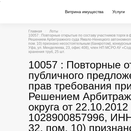
Витрина имущества
Услуги
Главная
Лоты
10057 : Повторные открытые по составу участников торги
Решением Арбитражного суда Ямало-Ненецкого автономного ок
пом. 10) признано несостоятельным (банкротом), конкурсн
Уфа, ул. Менделеева, 23, офис 408), член НП МСРО АУ «Содей
хранения труб, 25 шт.
10057 : Повторные о
публичного предлож
прав требования пр
Решением Арбитражн
округа от 22.10.201
1028900857996, ИНН 
32, пом. 10) призна